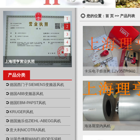
您的位置：
首 页
>> 产品列表
1
2
3
4
5
上海理亨营业执照
null
上海理亨营业执照正本
上海理亨仓库
上海理亨仓库
上海理亨仓库
卡乐电子膨胀阀 E2V35BRB00
产品分类
null
null
null
null
德国西门子SIEMENS变频器风机
德国ABB变频器风机
德国EBM-PAPST风机
KRUGER风机
德国施乐佰ZIEHL-ABEGG风机
海洛斯室内风机
意大利NICOTRA风机
法国丹佛斯MANEUROP压缩机