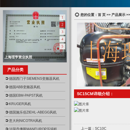
您的位置：
首 页
>>
产品展示
>
1
2
3
4
5
上海理亨营业执照
null
上海理亨营业执照正本
上海理亨仓库
上海理亨仓库
上海理亨仓库
产品分类
null
null
null
null
德国西门子SIEMENS变频器风机
德国ABB变频器风机
SC15CM详细介绍：
德国EBM-PAPST风机
KRUGER风机
德国施乐佰ZIEHL-ABEGG风机
意大利NICOTRA风机
上一篇：
SC10C
法国丹佛斯MANEUROP压缩机