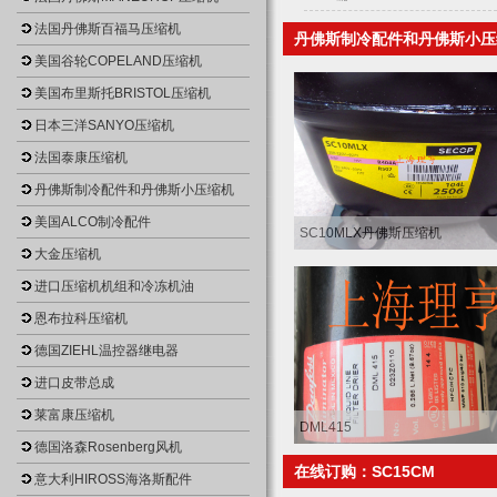
法国丹佛斯百福马压缩机
丹佛斯制冷配件和丹佛斯小压
美国谷轮COPELAND压缩机
美国布里斯托BRISTOL压缩机
日本三洋SANYO压缩机
法国泰康压缩机
丹佛斯制冷配件和丹佛斯小压缩机
美国ALCO制冷配件
SC10MLX丹佛斯压缩机
大金压缩机
进口压缩机机组和冷冻机油
恩布拉科压缩机
德国ZIEHL温控器继电器
进口皮带总成
莱富康压缩机
DML415
德国洛森Rosenberg风机
在线订购：SC15CM
意大利HIROSS海洛斯配件