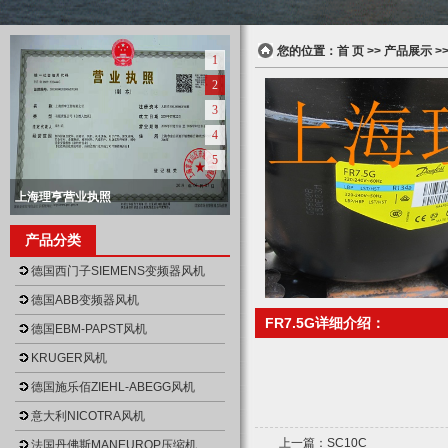
您的位置：
首 页
>>
产品展示
>
1
2
3
4
5
上海理亨营业执照
null
上海理亨营业执照正本
上海理亨仓库
上海理亨仓库
上海理亨仓库
产品分类
null
null
null
null
德国西门子SIEMENS变频器风机
德国ABB变频器风机
FR7.5G详细介绍：
德国EBM-PAPST风机
KRUGER风机
德国施乐佰ZIEHL-ABEGG风机
意大利NICOTRA风机
上一篇：
SC10C
法国丹佛斯MANEUROP压缩机