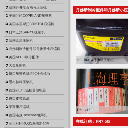
法国丹佛斯百福马压缩机
丹佛斯制冷配件和丹佛斯小压
美国谷轮COPELAND压缩机
美国布里斯托BRISTOL压缩机
日本三洋SANYO压缩机
法国泰康压缩机
丹佛斯制冷配件和丹佛斯小压缩机
美国ALCO制冷配件
SC10MLX丹佛斯压缩机
大金压缩机
进口压缩机机组和冷冻机油
恩布拉科压缩机
德国ZIEHL温控器继电器
进口皮带总成
莱富康压缩机
DML415
德国洛森Rosenberg风机
在线订购：FR7.5G
意大利HIROSS海洛斯配件