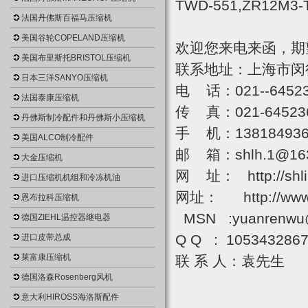
TWD-551,ZR12M3-
法国丹佛斯百福马压缩机
美国谷轮COPELAND压缩机
欢迎您来电来函，期
美国布里斯托BRISTOL压缩机
联系地址：上海市闵行
日本三洋SANYO压缩机
电 话：021--64523
法国泰康压缩机
传 真：021-64523
丹佛斯制冷配件和丹佛斯小压缩机
手 机：1381849361
美国ALCO制冷配件
邮 箱：shlh.1@16
大金压缩机
网 址： http://shlih
进口压缩机机组和冷冻机油
网址： http://www.s
恩布拉科压缩机
MSN :yuanrenwu@
德国ZIEHL温控器继电器
Q Q : 105343286
进口皮带总成
莱富康压缩机
联 系 人：袁先生
德国洛森Rosenberg风机
意大利HIROSS海洛斯配件