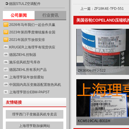
德国STULZ空调配件
上一篇：
ZF18K4E-TFD-551
公司新闻
行业资讯
美国谷轮COPELAND压缩机
2026年马年我们一起合作共赢
2023年第四季度继续服务全国
2021年国庆节放假安排
KRUGER上海理亨有现货供应
德国ZIEHL控制器
施乐佰风机型号库存
德国ZIEHL所有系列产品
ZR36KH-PFJ-522
上海理亨鼠年放假通知
中国国内高压变频器配置散热风机
上海理亨部分EBM-PAPST
友情链接
理亨西门子变频器风机专卖店
KCM519CAL-B311H
上海理亨勤加缘网站