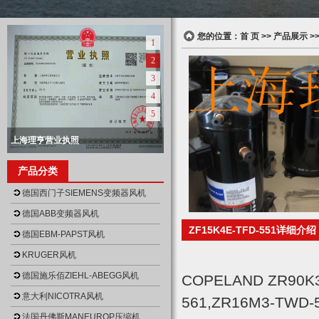
您的位置：
首 页
>>
产品展示
>
1
2
3
4
5
上海理亨营业执照
null
上海理亨营业执照正本
上海理亨仓库
上海理亨仓库
上海理亨仓库
产品分类
null
null
null
null
德国西门子SIEMENS变频器风机
德国ABB变频器风机
ZF15K4E-TFD-551详细介
德国EBM-PAPST风机
KRUGER风机
德国施乐佰ZIEHL-ABEGG风机
COPELAND ZR90K3
意大利NICOTRA风机
561,ZR16M3-TWD-
法国丹佛斯MANEUROP压缩机